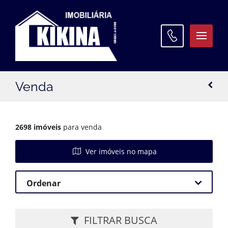
ATENDIMENTO
Venda
WhatsApp:
(42) 3027 9600
Matriz:
(42) 3027 9600
2698 imóveis
para venda
Filial Santa Paula:
(42) 3027 9645
Ver imóveis no mapa
Filial Oficinas:
(42) 3027 9640
Ordenar
Desmarcar
FILTRAR BUSCA
Maior valor