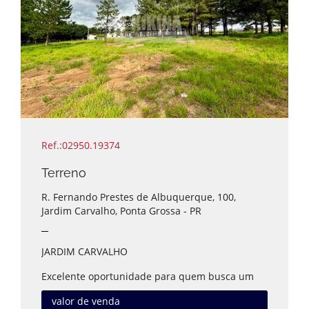
Ref.:02950.19374
Terreno
R. Fernando Prestes de Albuquerque, 100,
Jardim Carvalho, Ponta Grossa - PR
JARDIM CARVALHO
Excelente oportunidade para quem busca um
terreno comercial com grande potencial de
valorização e localização estratégica.
valor de venda