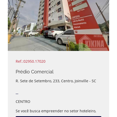
Estuda-se propostas.
Valor sujeito a alteração.
Disponível para visita.
Agende seu horário com um de nossos
corretores.
Ref.:02950.17020
Prédio Comercial
R. Sete de Setembro, 233, Centro, Joinville - SC
CENTRO
Se você busca empreender no setor hoteleiro,
locação por temporada ou short stay, esta é uma