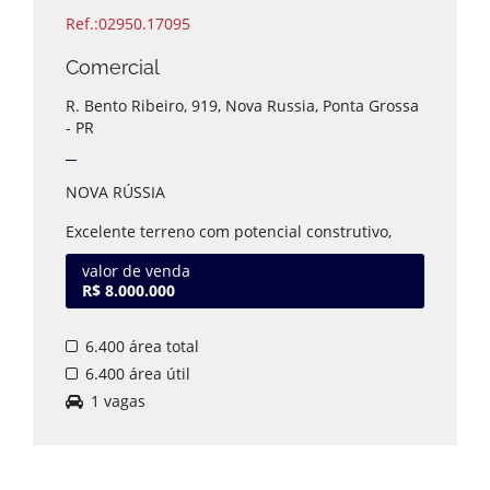
Ref.:02950.17095
Comercial
R. Bento Ribeiro, 919, Nova Russia, Ponta Grossa
- PR
NOVA RÚSSIA
Excelente terreno com potencial construtivo,
com frente para 04 ruas, medindo
aproximadamente 6400m².
valor de venda
R$ 8.000.000
Existindo 02 barracões com aprox 1.030,00m² de
área construída.
6.400 área total
Detalhes: campo de futebol com iluminação,
lado de supermercado, apenas 4 KM do centro.
6.400 área útil
1 vagas
Estuda-se propostas.
Valor sujeito a alteração.
Disponível para visita.
Agende seu horário com um de nossos