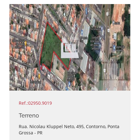
Valor sujeito a alteração.
Disponível para visita.
Agende seu horário com um de nossos
corretores.
Ref.:02950.9019
Terreno
Rua. Nicolau Kluppel Neto, 495, Contorno, Ponta
Grossa - PR