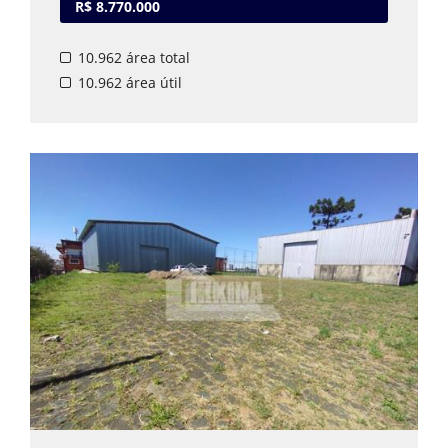
R$ 8.770.000
Este terreno de 10.962 m² está situado no Jardim
Carvalho, uma das áreas mais dinâmicas e em
10.962 área total
constante desenvolvimento da cidade. Sua
posição privilegiada garante fácil acesso tanto
10.962 área útil
ao Centro quanto aos principais bairros da
região, favorecendo a logística do seu
empreendimento.
Localizado a apenas 400 metros do Max
Atacadista e 200 metros da Adega Imperial, o
terreno ocupa uma quadra inteira e conta com
acesso por quatro ruas (Rua Fernando Prestes
de Albuquerque, Avenida Antônio Rodrigues
Teixeira Júnior, Rua Euclídes Corrêa Ribas e Rua
Octávio de Carvalho), o que proporciona
visibilidade para o seu negócio.
Estuda-se propostas.
Valor sujeito a alteração.
Disponível para visita.
Agende seu horário com um de nossos
corretores.