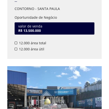
CONTORNO - SANTA PAULA
Oportunidade de Negócio
Terreno a venda no meio da Santa Paula com
valor de venda
12.000 m², excelente para montar um
R$ 13.500.000
condomínio fechado ou mercado.
12.000 área total
Estuda-se propostas.
Valor sujeito a alteração.
12.000 área útil
Disponível para visita.
Agende seu horário com um de nossos
corretores.