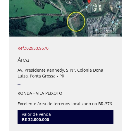
Ref.:02950.9570
Área
Av. Presidente Kennedy, S_N°, Colonia Dona
Luiza, Ponta Grossa - PR
RONDA - VILA PEIXOTO
Excelente área de terrenos localizado na BR-376
ao lado do viaduto da Ronda, medindo 32,116
m², área de fácil acesso, ideal para investidores.
valor de venda
R$ 32.000.000
Estuda-se propostas.