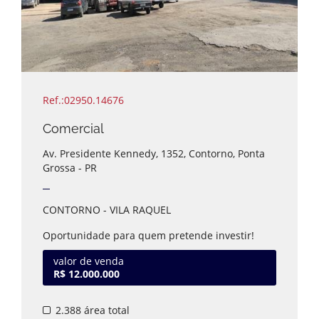
Ref.:02950.14676
Comercial
Av. Presidente Kennedy, 1352, Contorno, Ponta
Grossa - PR
CONTORNO - VILA RAQUEL
Oportunidade para quem pretende investir!
Excelente barracão, de frente para BR-376, com
terreno com aproximadamente 2.338m².
valor de venda
R$ 12.000.000
Estuda-se propostas.
2.388 área total
Valor sujeito a alteração.