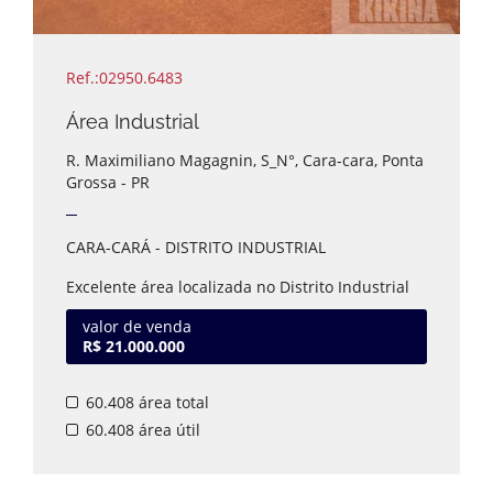
Ref.:02950.6483
Área Industrial
R. Maximiliano Magagnin, S_N°, Cara-cara, Ponta
Grossa - PR
CARA-CARÁ - DISTRITO INDUSTRIAL
Excelente área localizada no Distrito Industrial
de Ponta Grossa, medindo 60.408 m² com frente
para 4 ruas sendo 2 asfaltadas.
valor de venda
Com ótimo potencial construtivo, a área conta
R$ 21.000.000
com topografia plana e com fácil acesso a BR
376 (Rodovia do Café), também fácil com acesso
60.408 área total
a cidade de Ponta Grossa.
Potencial para atender empresas de diversos
60.408 área útil
seguimentos.
Estuda-se propostas.