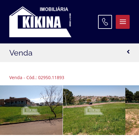
ATENDIMENTO
Venda
WhatsApp:
(42) 3027 9600
Matriz:
(42) 3027 9600
Venda - Cód.: 02950.11893
Filial Santa Paula:
(42) 3027 9645
Filial Oficinas:
(42) 3027 9640