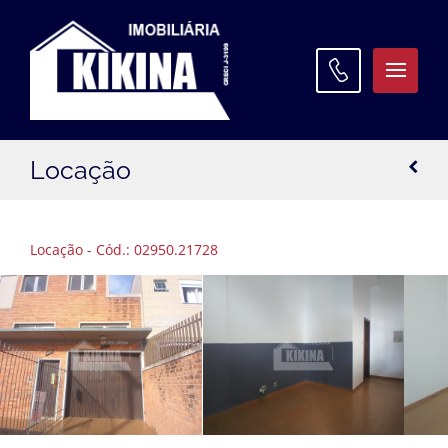
ATENDIMENTO
Locação
WhatsApp:
(42) 3027 9600
Matriz:
(42) 3027 9600
Locação - Cód.: 02950.21728
Filial Santa Paula:
(42) 3027 9645
Filial Oficinas:
(42) 3027 9640