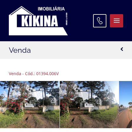
ATENDIMENTO
Venda
WhatsApp:
(42) 3027 9600
Matriz:
(42) 3027 9600
Venda - Cód.: 01394.006V
Filial Santa Paula:
(42) 3027 9645
Filial Oficinas:
(42) 3027 9640