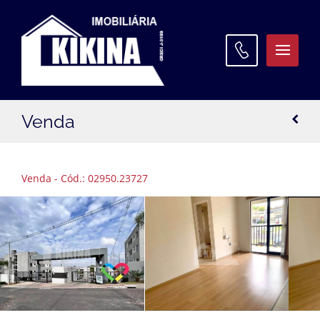
ATENDIMENTO
Venda
WhatsApp:
(42) 3027 9600
Matriz:
(42) 3027 9600
Venda - Cód.: 02950.23727
Filial Santa Paula:
(42) 3027 9645
Filial Oficinas:
(42) 3027 9640